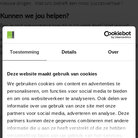
nieuwe dingen. Wat ons betreft een mooi succesverhaal !
Kunnen we jou helpen?
Ben je ooit nieuwsgierig hoe dit in z’n werk gaat? Wat je kunt
verwachten van ons en wat wij van jou verwachten? Dan kun je
altijd even
contact
met ons opnemen. Wie weet ligt er een
prachtige kans en een toekomst in de ICT voor je in het verschiet
bij ons leuke bedrijf in Hoorn!
Toestemming
Details
Over
Deze website maakt gebruik van cookies
We gebruiken cookies om content en advertenties te
personaliseren, om functies voor social media te bieden
en om ons websiteverkeer te analyseren. Ook delen we
informatie over uw gebruik van onze site met onze
partners voor social media, adverteren en analyse. Deze
partners kunnen deze gegevens combineren met andere
informatie die u aan ze heeft verstrekt of die ze hebben
verzameld op basis van uw gebruik van hun services.