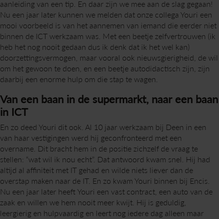
aanleiding van een tip. En daar zijn we mee aan de slag gegaan!
Nu een jaar later kunnen we melden dat onze collega Youri een
mooi voorbeeld is van het aannemen van iemand die eerder niet
binnen de ICT werkzaam was. Met een beetje zelfvertrouwen (ik
heb het nog nooit gedaan dus ik denk dat ik het wel kan)
doorzettingsvermogen, maar vooral ook nieuwsgierigheid, de wil
om het gewoon te doen, en een beetje autodidactisch zijn, zijn
daarbij een enorme hulp om die stap te wagen.
Van een baan in de supermarkt, naar een baan
in ICT
En zo deed Youri dit ook. Al 10 jaar werkzaam bij Deen in een
van haar vestigingen werd hij geconfronteerd met een
overname. Dit bracht hem in de positie zichzelf de vraag te
stellen: “wat wil ik nou echt”. Dat antwoord kwam snel. Hij had
altijd al affiniteit met IT gehad en wilde niets liever dan de
overstap maken naar de IT. En zo kwam Youri binnen bij Encis.
Nu een jaar later heeft Youri een vast contract, een auto van de
zaak en willen we hem nooit meer kwijt. Hij is geduldig,
leergierig en hulpvaardig en leert nog iedere dag alleen maar