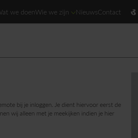
at we doen
Wie we zijn
Nieuws
Contact
ote bij je inloggen. Je dient hiervoor eerst de
n wij alleen met je meekijken indien je hier