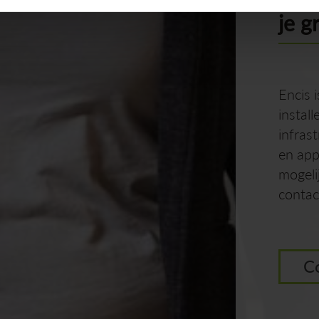
je g
Encis 
instal
infras
en app
mogel
contac
C