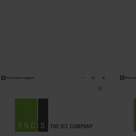
Eenmalige snelle
Vo
support
ga