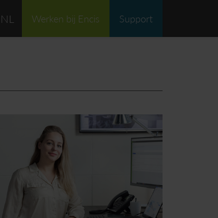
NL
Werken bij Encis
Support