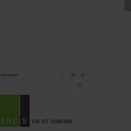
or als we je vaker
an helpen