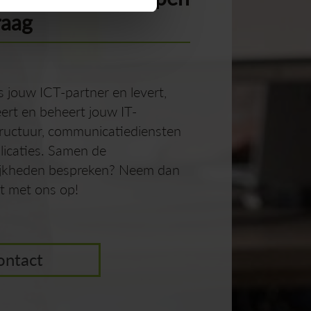
raag
is jouw ICT-partner en levert,
leert en beheert jouw IT-
tructuur, communicatiediensten
licaties. Samen de
ijkheden bespreken? Neem dan
t met ons op!
ontact