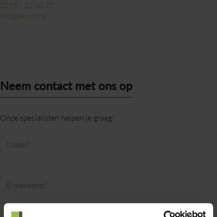
0229 - 21 00 72
info@encis.nl
Neem contact met ons op
Onze specialisten helpen je graag!
Naam*
E-mailadres*