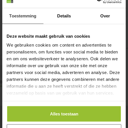
Telefoonnummer
Toestemming
Details
Over
Bericht*
Deze website maakt gebruik van cookies
We gebruiken cookies om content en advertenties te
personaliseren, om functies voor social media te bieden
Ik ga akkoord met het
privacy statement
en om ons websiteverkeer te analyseren. Ook delen we
informatie over uw gebruik van onze site met onze
Versturen
partners voor social media, adverteren en analyse. Deze
partners kunnen deze gegevens combineren met andere
Deze site wordt beveiligd door reCAPTCHA. Hierop zijn de Google
Privacy Policy
en
informatie die u aan ze heeft verstrekt of die ze hebben
Algemene voorwaarden
van toepassing.
verzameld op basis van uw gebruik van hun services.
Alles toestaan