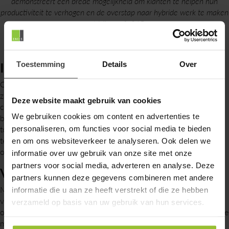
demonstreert een brede mogelijkheid om klanten te helpen hun
productiviteit te verhogen en de overstap naar hybride werk te maken
met Microsoft 365.
Investeren in ontwikkeling
Toestemming
Details
Over
Om deze partnerstatus te behalen, dienen onze medewerkers
zich continu te ontwikkelen. Door het behalen van
Deze website maakt gebruik van cookies
certificeringen en het delen van kennis binnen onze organisatie,
We gebruiken cookies om content en advertenties te
blijven wij onze klanten ondersteunen met actuele en
toekomstbestendige oplossingen. Dit past bij onze visie:
personaliseren, om functies voor social media te bieden
technologie als strategische kracht inzetten voor jouw
en om ons websiteverkeer te analyseren. Ook delen we
organisatie.
informatie over uw gebruik van onze site met onze
partners voor social media, adverteren en analyse. Deze
Voorloper in de markt
partners kunnen deze gegevens combineren met andere
Met de Microsoft Solution Partner Designation Modern Work
informatie die u aan ze heeft verstrekt of die ze hebben
versterken wij onze positie als innovatieve IT-partner. Het stelt
verzameld op basis van uw gebruik van hun services.
ons in staat om vooruit te blijven lopen in een snel veranderende
markt én om klanten te helpen bij het inrichten van een veilige,