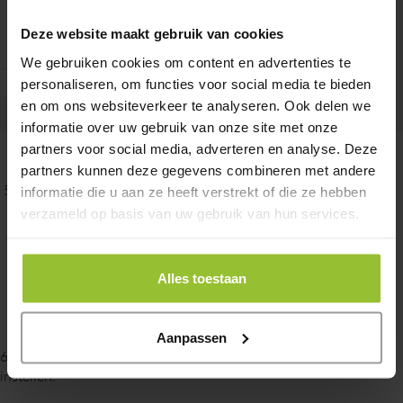
Deze website maakt gebruik van cookies
We gebruiken cookies om content en advertenties te
personaliseren, om functies voor social media te bieden
en om ons websiteverkeer te analyseren. Ook delen we
informatie over uw gebruik van onze site met onze
partners voor social media, adverteren en analyse. Deze
partners kunnen deze gegevens combineren met andere
5.
Kies eerst voor ‘mobiele app’.
informatie die u aan ze heeft verstrekt of die ze hebben
verzameld op basis van uw gebruik van hun services.
Alles toestaan
Aanpassen
6.
Kies voor ‘meldingen ontvangen voor verificatie’ en kies voor
instellen.