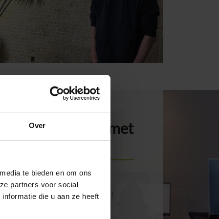
s groeit! Groei jij met
Over
 mee?
 media te bieden en om ons
ze partners voor social
jn op zoek naar ICT-toppers!
nformatie die u aan ze heeft
j ons team versterken?