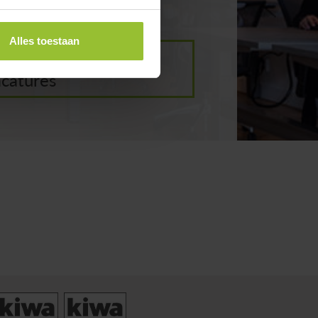
Alles toestaan
ekijk onze
acatures