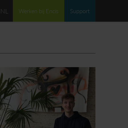
NL
Werken bij Encis
Support