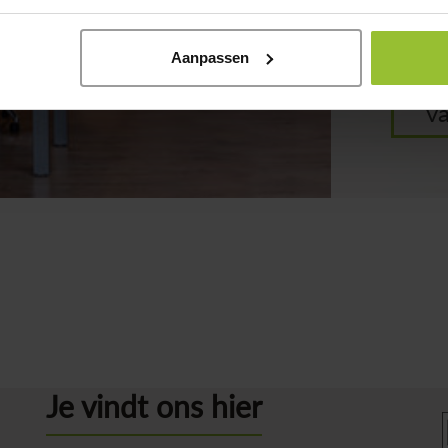
Aanpassen
B
v
Je vindt ons hier