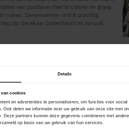
probeer een positieve sfeer te creëren en graag
 te maken. Samenwerken vind ik prachtig,
oep zijn die elkaar ondersteunt en aanvult.
Enci
Details
ons
 van cookies
ent en advertenties te personaliseren, om functies voor social
. Ook delen we informatie over uw gebruik van onze site met on
Wij zi
e. Deze partners kunnen deze gegevens combineren met andere i
Kom ji
erzameld op basis van uw gebruik van hun services.