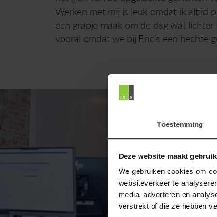
Werken met mij is leuk omdat ik altijd 
een grapje maak om de dag wat lichter
vooral omdat we bij Encis een hechte gr
Toestemming
Deze website maakt gebruik
We gebruiken cookies om cont
websiteverkeer te analyseren
media, adverteren en analys
verstrekt of die ze hebben v