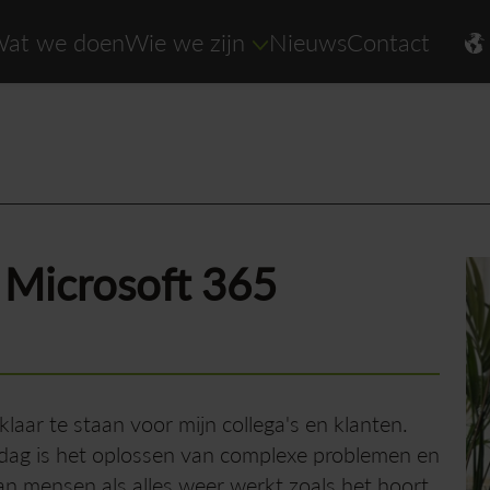
at we doen
Wie we zijn
Nieuws
Contact
 Microsoft 365
 klaar te staan voor mijn collega's en klanten.
kdag is het oplossen van complexe problemen en
an mensen als alles weer werkt zoals het hoort.